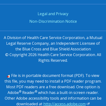
Legal and Privacy
Non-Discrimination Notice
A Division of Health Care Service Corporation, a Mutual
Legal Reserve Company, an Independent Licensee of
the Blue Cross and Blue Shield Association
© Copyright
2026
Health Care Service Corporation. All
Rights Reserved.
File is in portable document format (PDF). To view
this file, you may need to install a PDF reader program.
Most PDF readers are a free download. One option is
®
®
Adobe
Reader
which has a built-in screen reader.
Other Adobe accessibility tools and information can be
external lin
downloaded at
http://access.adobe.com